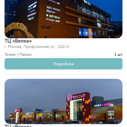
ТЦ «Белка»
г. Москва,
Профсоюзная ул., 102-А
Тотем / Пилон
1 шт
Подробнее
ТЦ «Весна»