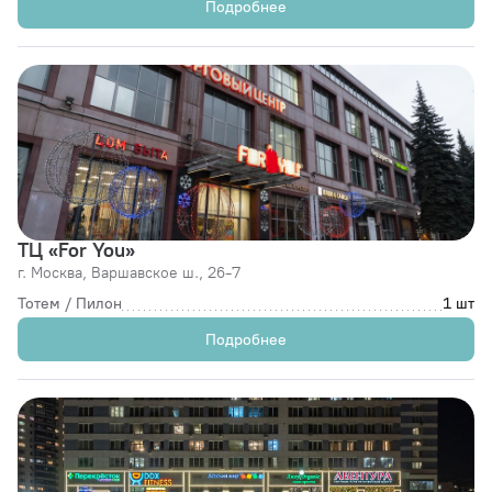
Подробнее
ТЦ «For You»
г. Москва,
Варшавское ш., 26-7
Тотем / Пилон
1 шт
Подробнее