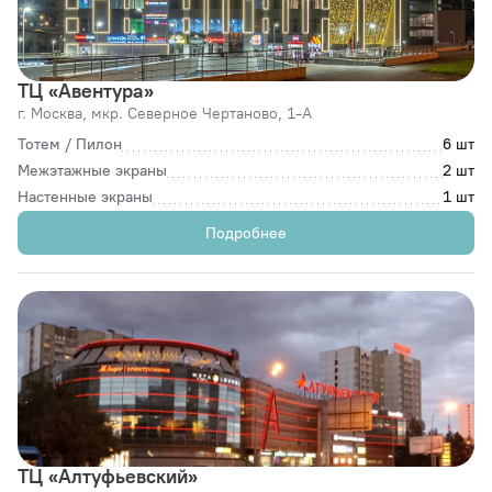
ТЦ «Авентура»
г. Москва,
мкр. Северное Чертаново, 1-А
Тотем / Пилон
6 шт
Межэтажные экраны
2 шт
Настенные экраны
1 шт
Подробнее
ТЦ «Алтуфьевский»