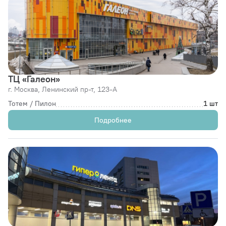
ТЦ «Галеон»
г. Москва,
Ленинский пр-т, 123-А
Тотем / Пилон
1 шт
Подробнее