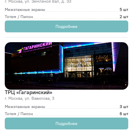
г. Москва,
ул. Земляной Вал, д. 33
Межэтажные экраны
5 шт
Тотем / Пилон
2 шт
Подробнее
ТРЦ «Гагаринский»
г. Москва,
ул. Вавилова, 3
Межэтажные экраны
3 шт
Тотем / Пилон
6 шт
Подробнее