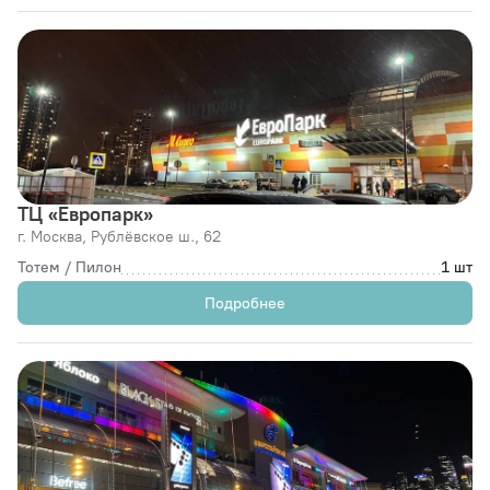
ТЦ «Европарк»
г. Москва,
Рублёвское ш., 62
Тотем / Пилон
1 шт
Подробнее