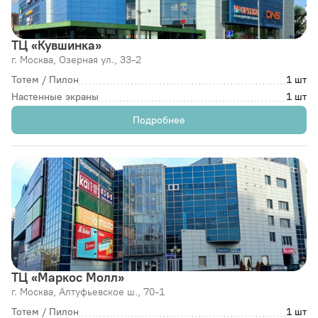
ТЦ «Кувшинка»
г. Москва,
Озерная ул., 33-2
Тотем / Пилон
1 шт
Настенные экраны
1 шт
Подробнее
ТЦ «Маркос Молл»
г. Москва,
Алтуфьевское ш., 70-1
Тотем / Пилон
1 шт