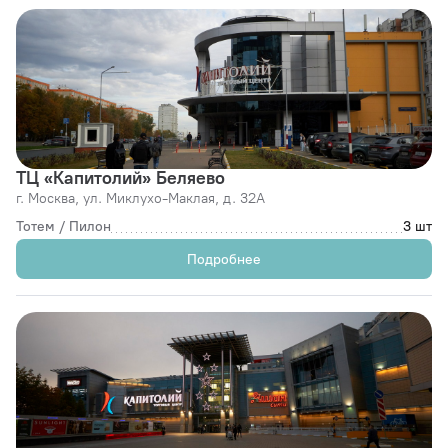
ТЦ «Капитолий» Беляево
г. Москва,
ул. Миклухо-Маклая, д. 32А
Тотем / Пилон
3 шт
Подробнее