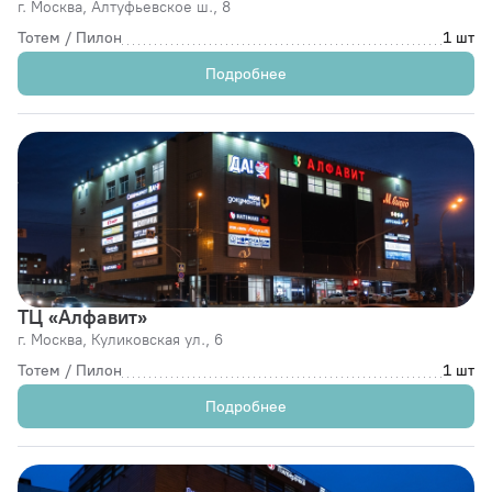
г. Москва,
Алтуфьевское ш., 8
Тотем / Пилон
1 шт
Подробнее
ТЦ «Алфавит»
г. Москва,
Куликовская ул., 6
Тотем / Пилон
1 шт
Подробнее