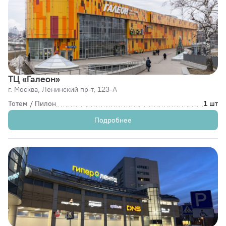
ТЦ «Галеон»
г. Москва,
Ленинский пр-т, 123-А
Тотем / Пилон
1 шт
Подробнее