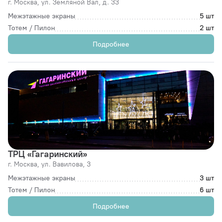
г. Москва,
ул. Земляной Вал, д. 33
Межэтажные экраны
5 шт
Тотем / Пилон
2 шт
Подробнее
ТРЦ «Гагаринский»
г. Москва,
ул. Вавилова, 3
Межэтажные экраны
3 шт
Тотем / Пилон
6 шт
Подробнее