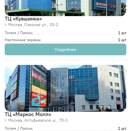
ТЦ «Кувшинка»
г. Москва,
Озерная ул., 33-2
Тотем / Пилон
1 шт
Настенные экраны
1 шт
Подробнее
ТЦ «Маркос Молл»
г. Москва,
Алтуфьевское ш., 70-1
Тотем / Пилон
1 шт