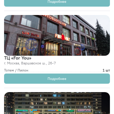
Подробнее
ТЦ «For You»
г. Москва,
Варшавское ш., 26-7
Тотем / Пилон
1 шт
Подробнее