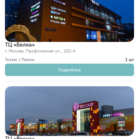
ТЦ «Белка»
г. Москва,
Профсоюзная ул., 102-А
Тотем / Пилон
1 шт
Подробнее
ТЦ «Весна»