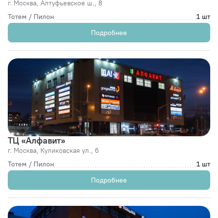
г. Москва,
Алтуфьевское ш., 8
Тотем / Пилон
1 шт
Подробнее
ТЦ «Алфавит»
г. Москва,
Куликовская ул., 6
Тотем / Пилон
1 шт
Подробнее