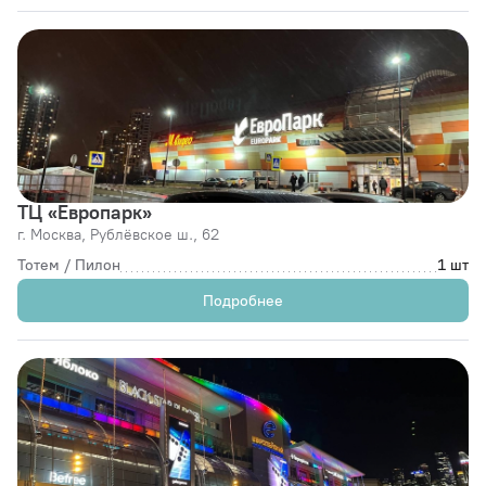
ТЦ «Европарк»
г. Москва,
Рублёвское ш., 62
Тотем / Пилон
1 шт
Подробнее