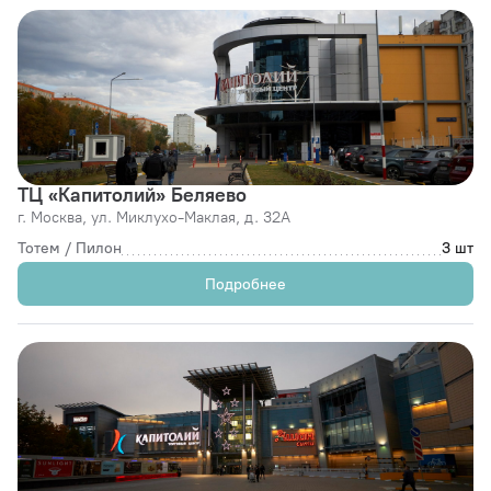
ТЦ «Капитолий» Беляево
г. Москва,
ул. Миклухо-Маклая, д. 32А
Тотем / Пилон
3 шт
Подробнее