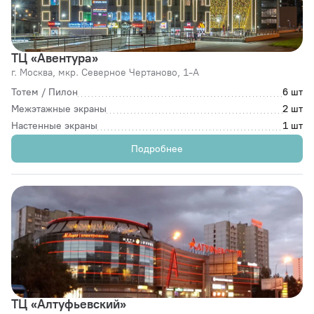
ТЦ «Авентура»
г. Москва,
мкр. Северное Чертаново, 1-А
Тотем / Пилон
6 шт
Межэтажные экраны
2 шт
Настенные экраны
1 шт
Подробнее
ТЦ «Алтуфьевский»