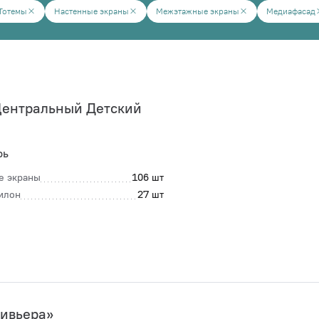
Тотемы
Настенные экраны
Межэтажные экраны
Медиафасад
Центральный Детский
рь
е экраны
106 шт
илон
27 шт
ивьера»