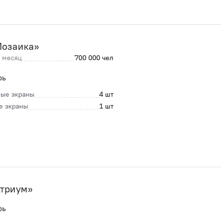
Мозаика»
 месяц
700 000 чел
рь
ые экраны
4 шт
е экраны
1 шт
триум»
рь