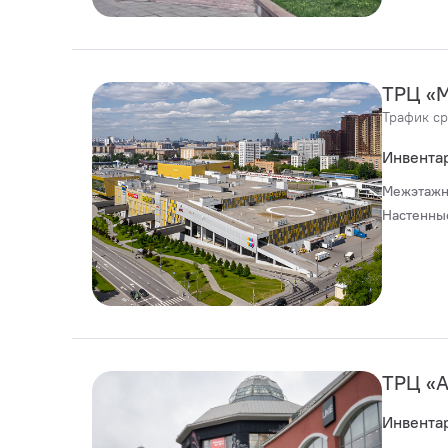
ТРЦ «
Трафик ср
Инвента
Межэтажн
Настенны
ТРЦ «А
Инвента