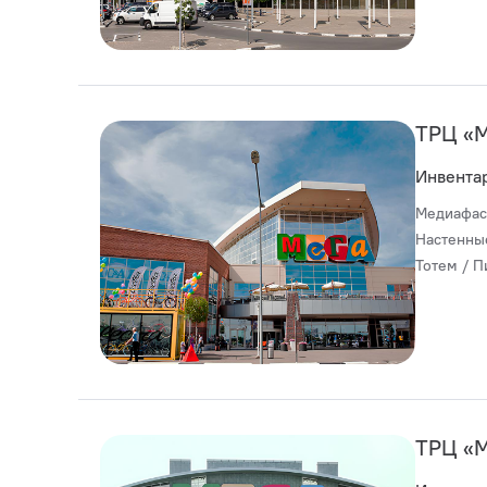
ТРЦ «
Инвента
Медиафас
Настенны
Тотем / П
ТРЦ «М