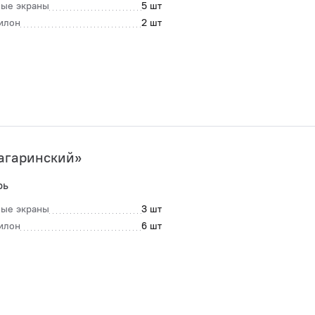
ые экраны
5 шт
илон
2 шт
агаринский»
рь
ые экраны
3 шт
илон
6 шт