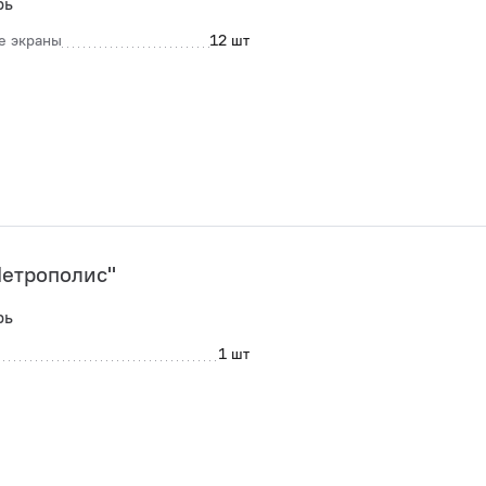
рь
е экраны
12 шт
етрополис"
рь
1 шт