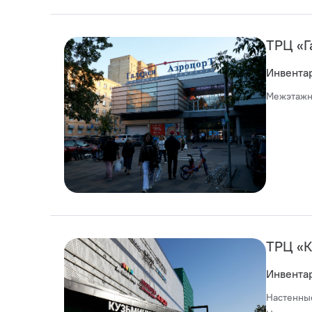
ТРЦ «Г
Инвента
Межэтажн
ТРЦ «К
Инвента
Настенны