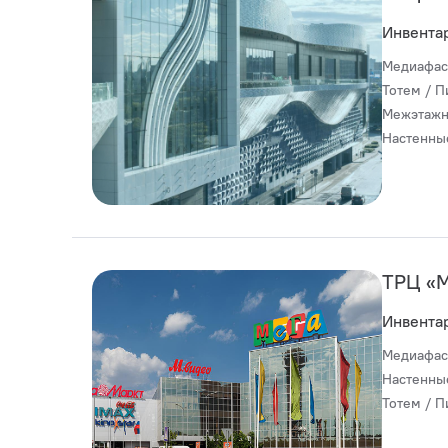
Инвента
Медиафас
Тотем / П
Межэтажн
Настенны
ТРЦ «М
Инвента
Медиафас
Настенны
Тотем / П