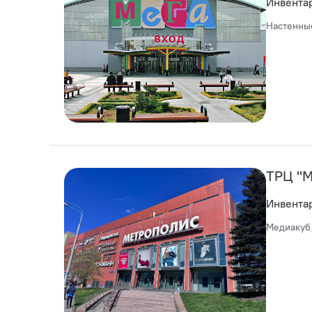
Инвента
Настенны
ТРЦ "М
Инвента
Медиакуб