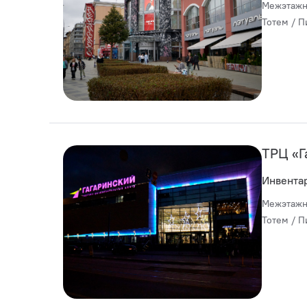
Межэтажн
Тотем / П
ТРЦ «Г
Инвента
Межэтажн
Тотем / П