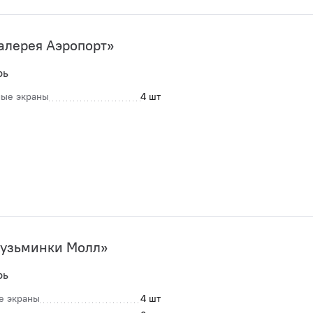
алерея Аэропорт»
рь
ые экраны
4 шт
узьминки Молл»
рь
е экраны
4 шт