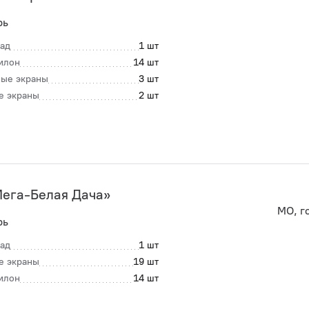
рь
ад
1 шт
илон
14 шт
ые экраны
3 шт
е экраны
2 шт
ега-Белая Дача»
МО, г
рь
ад
1 шт
е экраны
19 шт
илон
14 шт