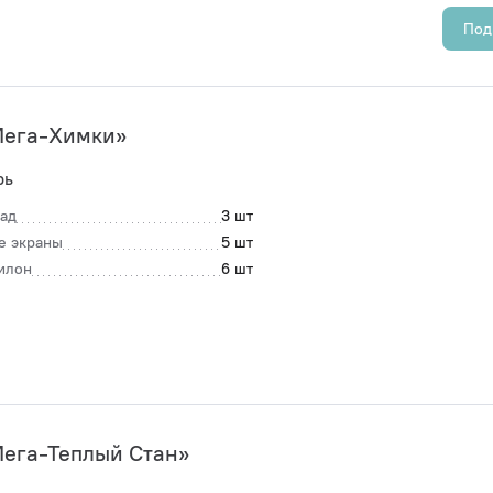
Под
Мега-Химки»
рь
ад
3 шт
е экраны
5 шт
илон
6 шт
ега-Теплый Стан»