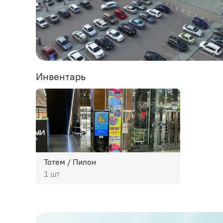
Инвентарь
Тотем / Пилон
1 шт