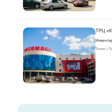
ТРЦ «
Инвента
Тотем / П