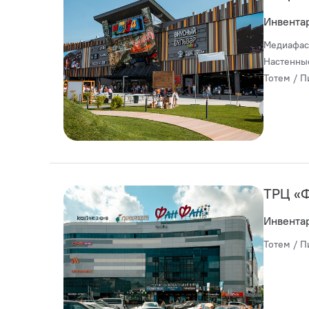
Инвента
Медиафас
Настенны
Тотем / П
ТРЦ «
Инвента
Тотем / П