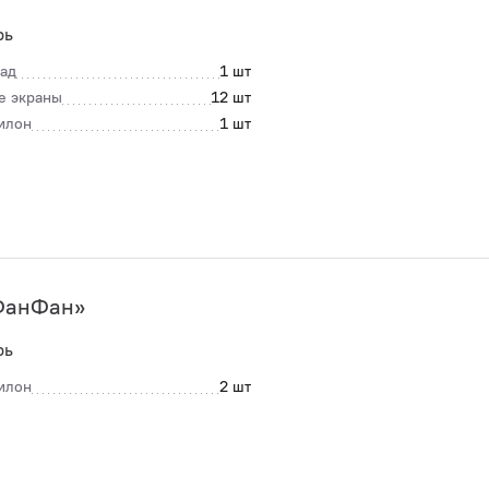
рь
ад
1 шт
е экраны
12 шт
илон
1 шт
ФанФан»
рь
илон
2 шт