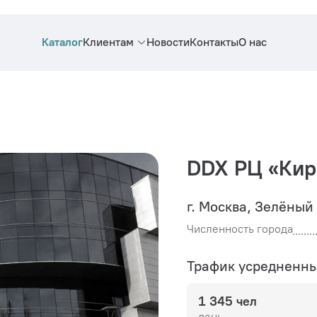
Каталог
Клиентам
Новости
Контакты
О нас
DDX РЦ «Кир
г. Москва, Зелёный 
Численность города
Трафик усредненн
1 345 чел
день