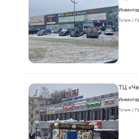
Инвента
Тотем / П
ТЦ «Ч
Инвента
Тотем / П