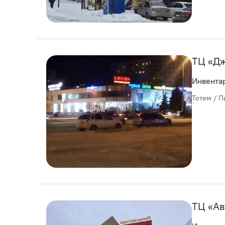
ТЦ «Д
Инвента
Тотем / П
ТЦ «Ав