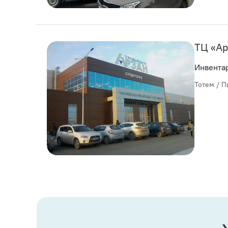
ТЦ «Ар
Инвента
Тотем / П