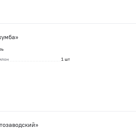
жумба»
рь
илон
1 шт
тозаводский»