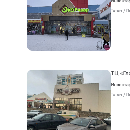
Инвента
Тотем / П
ТЦ «Гл
Инвента
Тотем / П