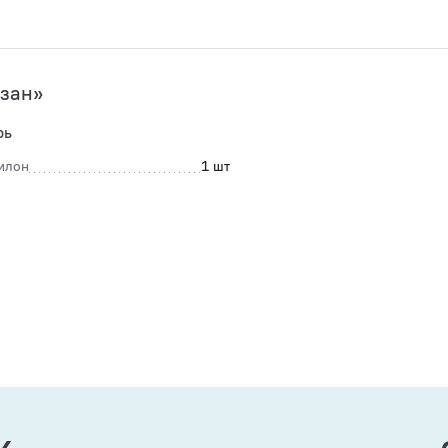
зан»
рь
илон
1 шт