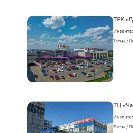
ТРК «Г
Инвента
Тотем / П
ТЦ «Ча
Инвента
Тотем / П