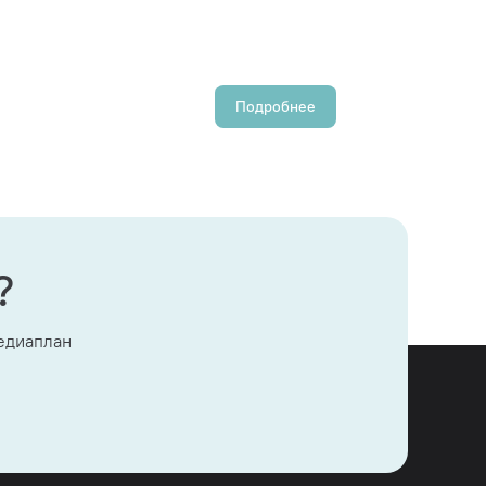
Подробнее
?
медиаплан