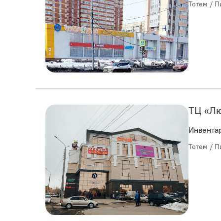
Тотем / П
ТЦ «Л
Инвента
Тотем / П