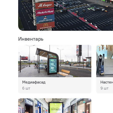
Инвентарь
Медиафасад
Насте
6 шт
9 шт