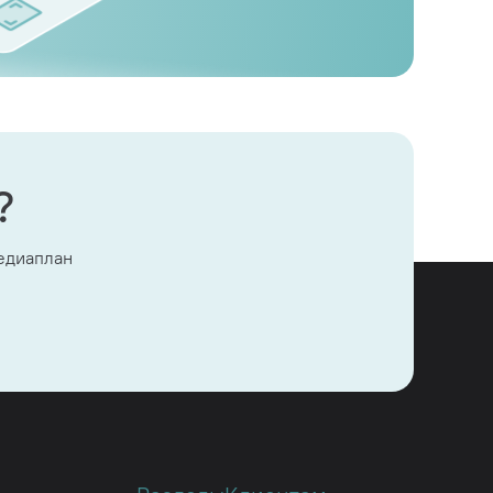
?
медиаплан