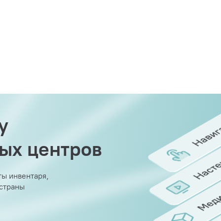
у
вых центров
ы инвентаря,
 страны