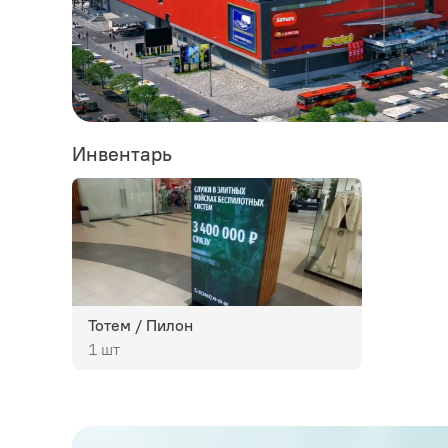
Инвентарь
Тотем / Пилон
1 шт