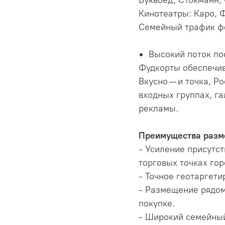
Буквоед, Стокманн,
Кинотеатры: Каро, 
Семейный трафик фо
Высокий поток по
Фудкорты обеспечив
Вкусно — и точка, Р
входных группах, га
рекламы.
Преимущества разм
- Усиление присутст
торговых точках гор
- Точное геотаргети
- Размещение рядом
покупке.
- Широкий семейный