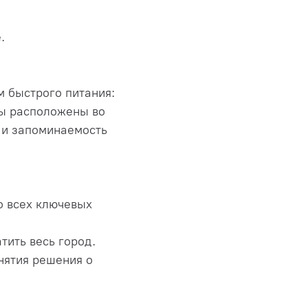
.
 быстрого питания:
аны расположены во
а и запоминаемость
о всех ключевых
тить весь город.
нятия решения о