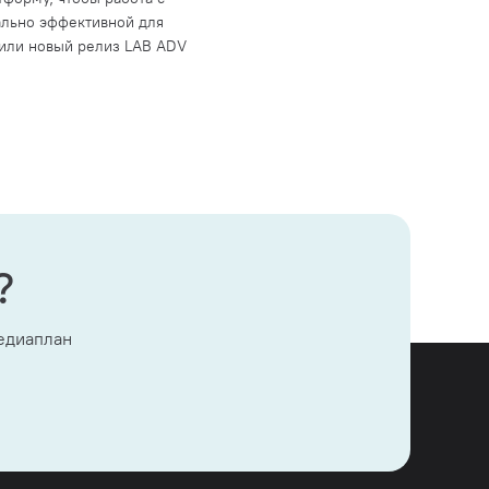
льно эффективной для
тили новый релиз LAB ADV
?
медиаплан