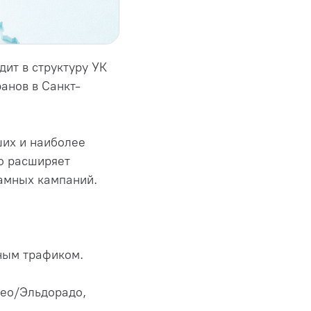
ит в структуру УК
ранов в Санкт-
ших и наиболее
о расширяет
амных кампаний.
ным трафиком.
део/Эльдорадо,