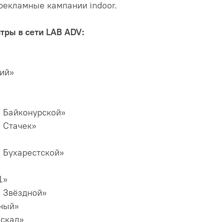
екламные кампании indoor.
тры в сети LAB ADV:
ий»
а Байконурской»
а Стачек»
а Бухарестской»
1»
а Звёздной»
ный»
аскад»