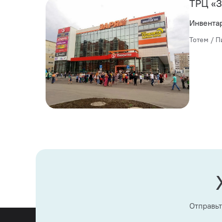
ТРЦ «
Инвента
Тотем / П
Отправьт