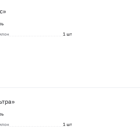
с»
рь
илон
1 шт
ьтра»
рь
илон
1 шт