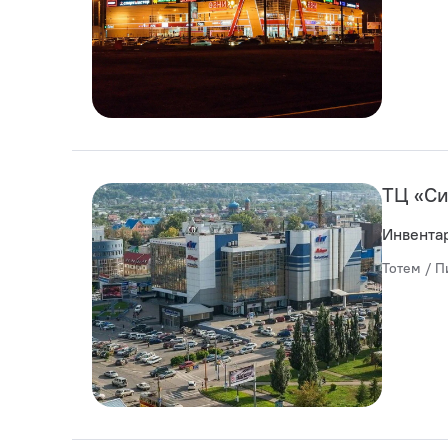
ТЦ «Си
Инвента
Тотем / П