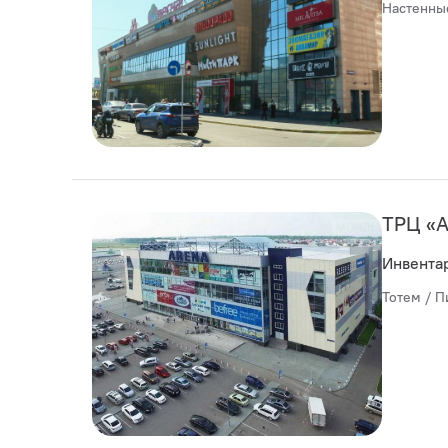
Настенны
ТРЦ «
Инвента
Тотем / П