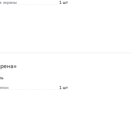
е экраны
1 шт
Арена»
рь
илон
1 шт