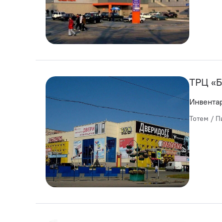
ТРЦ «
Инвента
Тотем / П