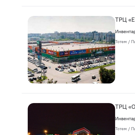
ТРЦ «Е
Инвента
Тотем / П
ТРЦ «
Инвента
Тотем / П