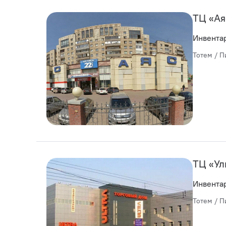
ТЦ «Ая
Инвента
Тотем / П
ТЦ «Ул
Инвента
Тотем / П