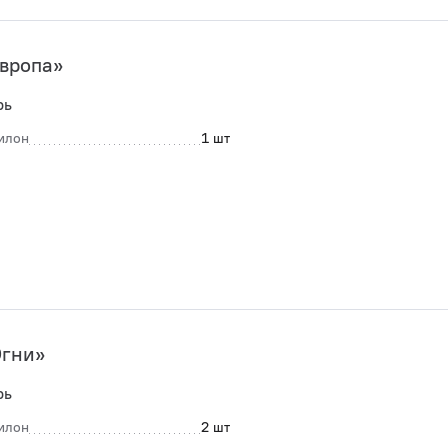
вропа»
рь
илон
1 шт
Огни»
рь
илон
2 шт