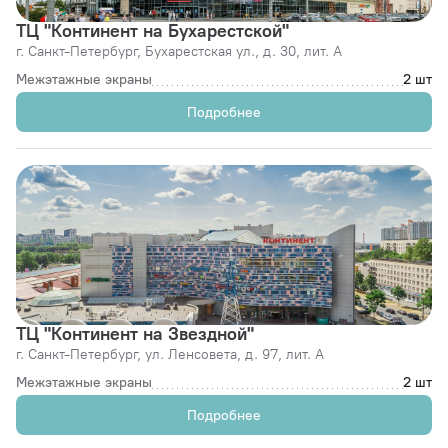
ТЦ "Континент на Бухарестской"
г. Санкт-Петербург,
Бухарестская ул., д. 30, лит. А
Межэтажные экраны
2 шт
Подробнее
ТЦ "Континент на Звездной"
г. Санкт-Петербург,
ул. Ленсовета, д. 97, лит. А
Межэтажные экраны
2 шт
Подробнее